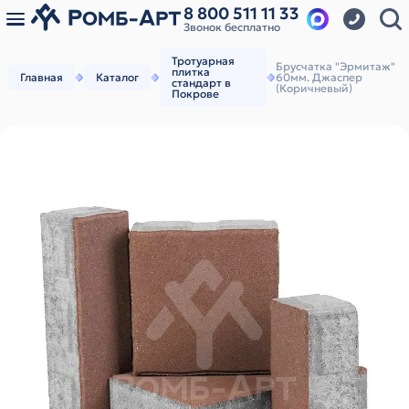
8 800 511 11 33
Звонок бесплатно
Тротуарная
Брусчатка "Эрмитаж"
плитка
Главная
Каталог
60мм. Джаспер
стандарт в
(Коричневый)
Покрове