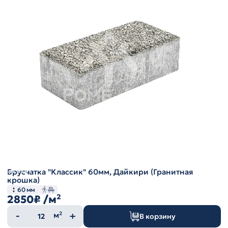
Брусчатка "Классик" 60мм, Дайкири (Гранитная
крошка)
60 мм
2850₽
/м²
Количество
м²
В корзину
товара