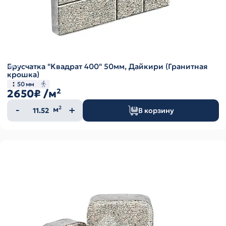
Брусчатка "Квадрат 400" 50мм, Дайкири (Гранитная
крошка)
50 мм
2650₽
/м²
Количество
м²
В корзину
товара