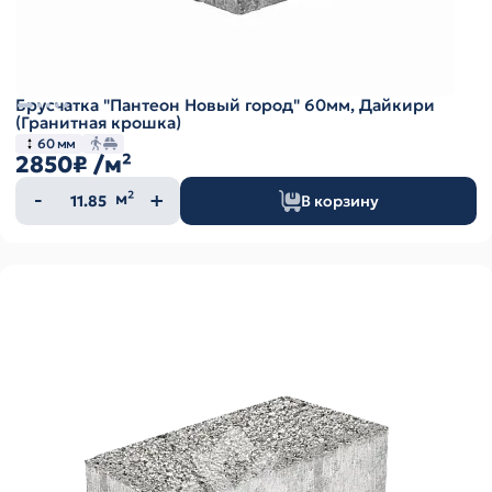
Брусчатка "Пантеон Новый город" 60мм, Дайкири
(Гранитная крошка)
60 мм
2850₽
/м²
Количество
м²
В корзину
товара