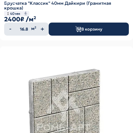
Брусчатка "Классик" 40мм Дайкири (Гранитная
крошка)
40 мм
2400₽
/м²
Количество
м²
В корзину
товара