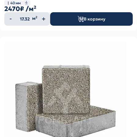
40 мм
2470₽
/м²
Количество
м²
В корзину
товара