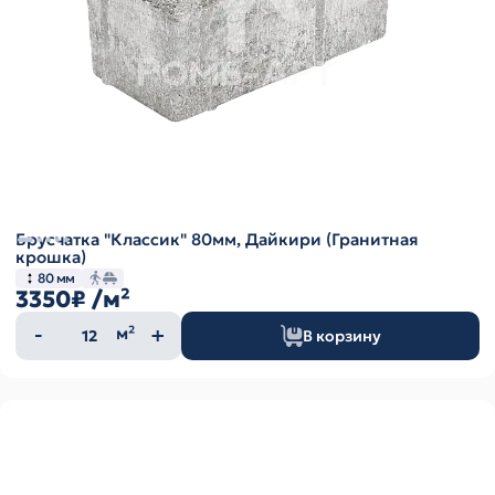
Брусчатка "Классик" 80мм, Дайкири (Гранитная
крошка)
80 мм
3350₽
/м²
Количество
м²
В корзину
товара