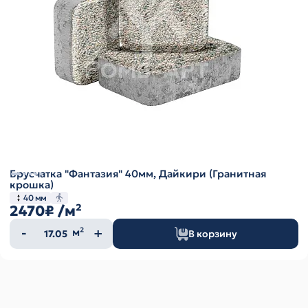
Брусчатка "Фантазия" 40мм, Дайкири (Гранитная
крошка)
40 мм
2470₽
/м²
Количество
м²
В корзину
товара