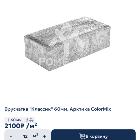
Брусчатка "Классик" 60мм, Арктика ColorMix
60 мм
2100₽
/м²
Количество
м²
В корзину
товара