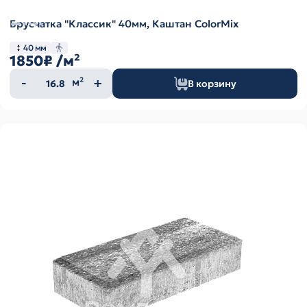
Брусчатка "Классик" 40мм, Каштан ColorMix
40 мм
1850₽
/м²
Количество
м²
В корзину
товара