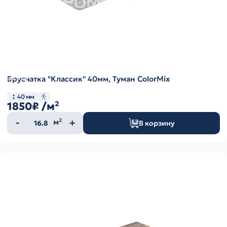
Брусчатка "Классик" 40мм, Туман ColorMix
40 мм
1850₽
/м²
Количество
м²
В корзину
товара