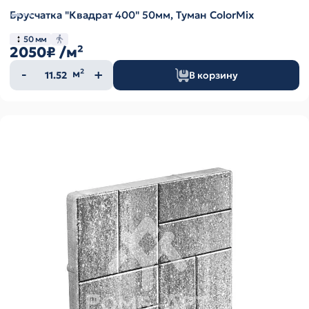
Брусчатка "Квадрат 400" 50мм, Туман ColorMix
50 мм
2050₽
/м²
Количество
м²
В корзину
товара