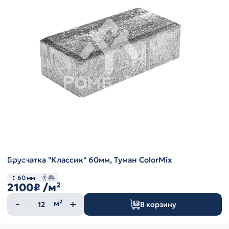
Брусчатка "Классик" 60мм, Туман ColorMix
60 мм
2100₽
/м²
Количество
м²
В корзину
товара