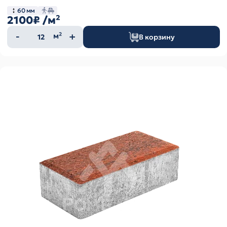
60 мм
2100₽
/м²
Количество
м²
В корзину
товара