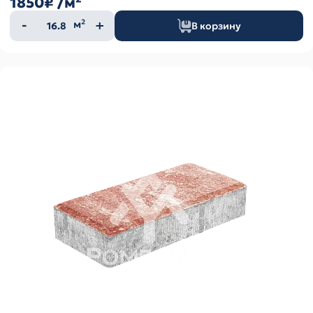
1850₽
/м²
Количество
м²
В корзину
товара