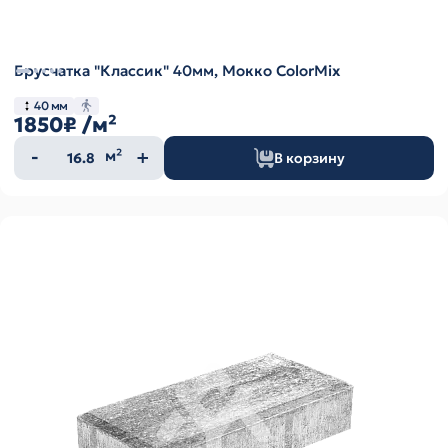
Брусчатка "Классик" 40мм, Мокко ColorMix
40 мм
1850₽
/м²
Количество
м²
В корзину
товара