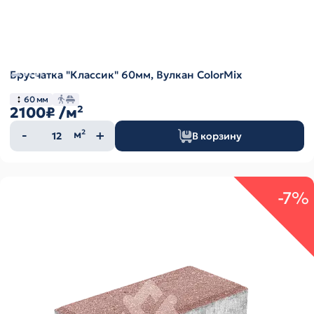
Брусчатка "Классик" 60мм, Вулкан ColorMix
60 мм
2100₽
/м²
Количество
м²
В корзину
товара
-7%