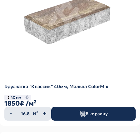
Брусчатка "Классик" 40мм, Мальва ColorMix
40 мм
1850₽
/м²
Количество
м²
В корзину
товара