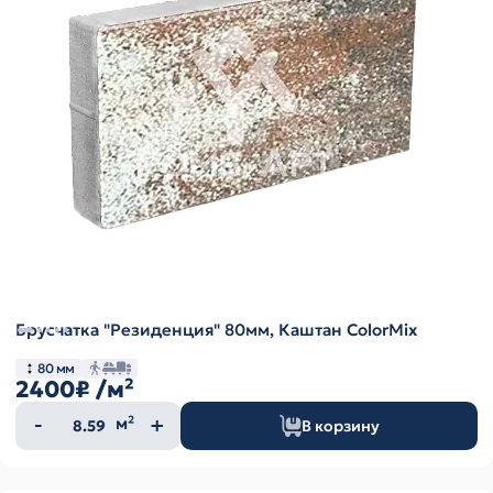
Брусчатка "Резиденция" 80мм, Каштан ColorMix
80 мм
2400₽
/м²
Количество
м²
В корзину
товара