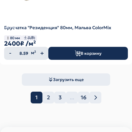
Брусчатка "Резиденция" 80мм, Мальва ColorMix
80 мм
2400₽
/м²
Количество
м²
В корзину
товара
Загрузить еще
1
2
3
...
16