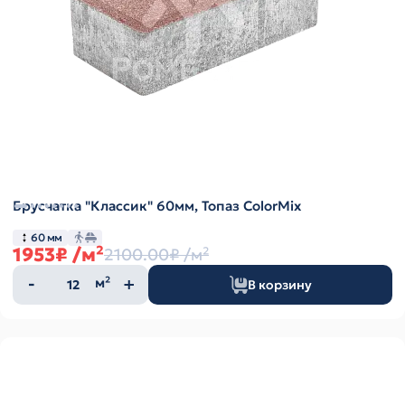
Брусчатка "Классик" 60мм, Топаз ColorMix
60 мм
1953₽
/м²
2100.00₽
/м²
Количество
м²
В корзину
товара