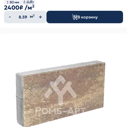
80 мм
2400₽
/м²
Количество
м²
В корзину
товара