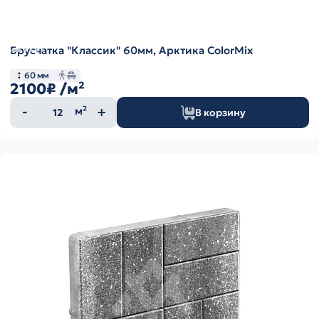
Брусчатка "Классик" 60мм, Арктика ColorMix
60 мм
2100₽
/м²
Количество
м²
В корзину
товара