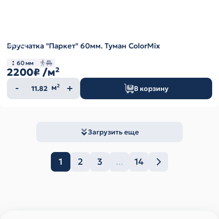
Брусчатка "Паркет" 60мм. Туман ColorMix
60 мм
2200₽
/м²
Количество
м²
В корзину
товара
Загрузить еще
1
2
3
...
14