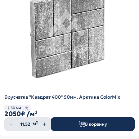
Брусчатка "Квадрат 400" 50мм, Арктика ColorMix
50 мм
2050₽
/м²
Количество
м²
В корзину
товара