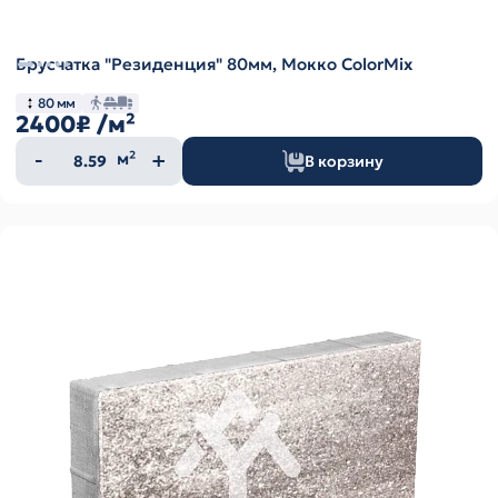
Брусчатка "Резиденция" 80мм, Мокко ColorMix
80 мм
2400₽
/м²
Количество
м²
В корзину
товара