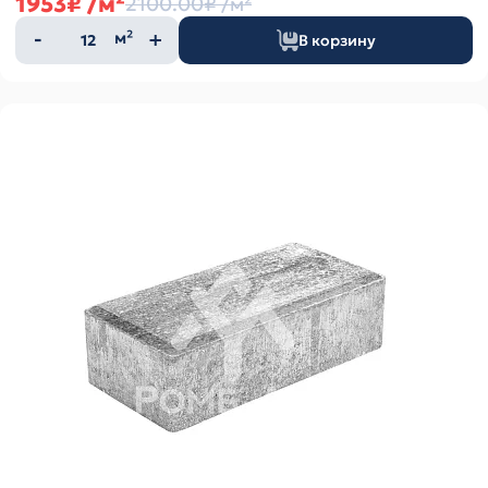
1953₽
/м²
2100.00₽
/м²
Количество
м²
В корзину
товара