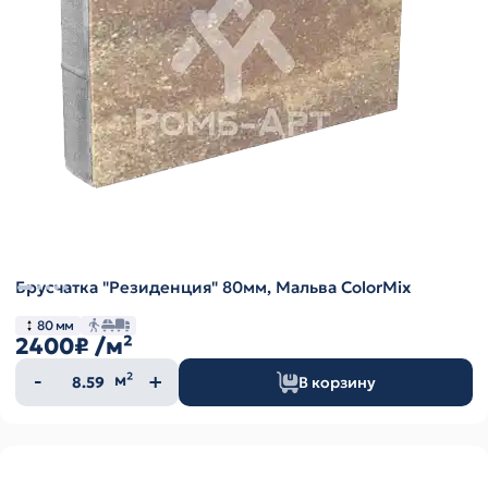
Брусчатка "Резиденция" 80мм, Мальва ColorMix
80 мм
2400₽
/м²
Количество
м²
В корзину
товара