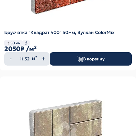
Брусчатка "Квадрат 400" 50мм, Вулкан ColorMix
50 мм
2050₽
/м²
Количество
м²
В корзину
товара