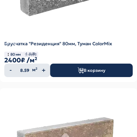
Брусчатка "Резиденция" 80мм, Туман ColorMix
80 мм
2400₽
/м²
Количество
м²
В корзину
товара