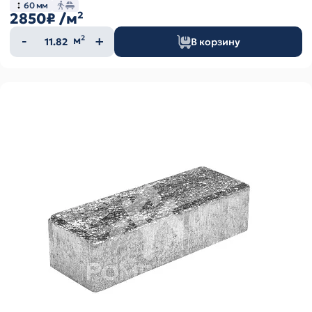
60 мм
2850₽
/м²
Количество
м²
В корзину
товара