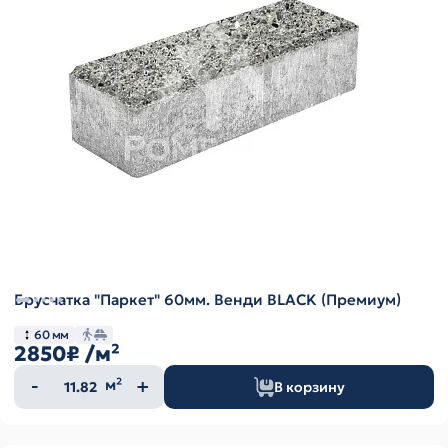
Брусчатка "Паркет" 60мм. Венди BLACK (Премиум)
60 мм
2850₽
/м²
Количество
м²
В корзину
товара