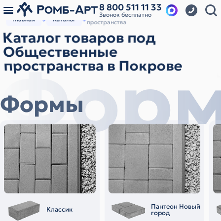
8 800 511 11 33
Звонок бесплатно
Каталог товаров под Общественные
Главная
Каталог
пространства
Каталог товаров под
Общественные
Фор
пространства в Покрове
Формы
Пантеон Новый
Классик
город