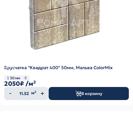
Брусчатка "Квадрат 400" 50мм, Мальва ColorMix
50 мм
2050₽
/м²
Количество
м²
В корзину
товара