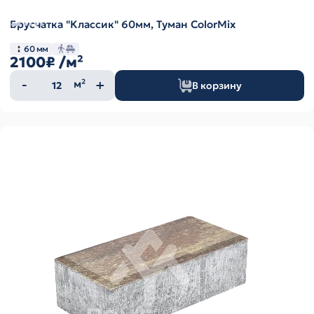
Брусчатка "Классик" 60мм, Туман ColorMix
60 мм
2100₽
/м²
Количество
м²
В корзину
товара