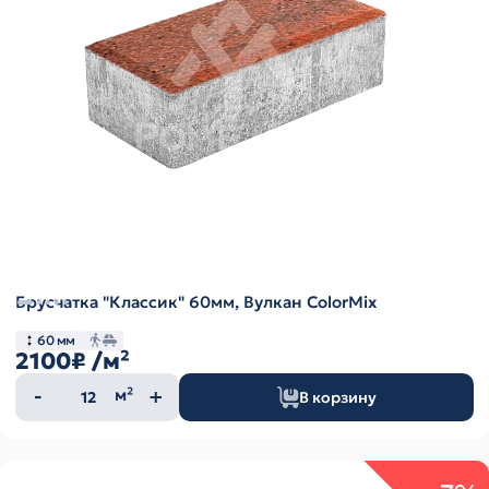
Брусчатка "Классик" 60мм, Вулкан ColorMix
60 мм
2100₽
/м²
Количество
м²
В корзину
товара