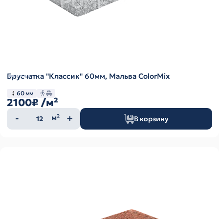
Брусчатка "Классик" 60мм, Мальва ColorMix
60 мм
2100₽
/м²
Количество
м²
В корзину
товара