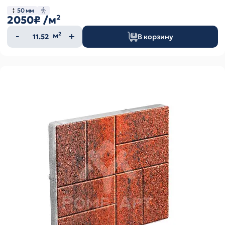
50 мм
2050₽
/м²
Количество
м²
В корзину
товара