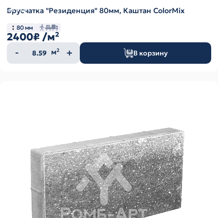
Брусчатка "Резиденция" 80мм, Каштан ColorMix
80 мм
2400₽
/м²
Количество
м²
В корзину
товара