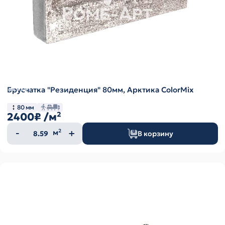
Брусчатка "Резиденция" 80мм, Арктика ColorMix
80 мм
2400₽
/м²
Количество
м²
В корзину
товара