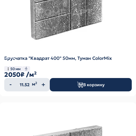
Брусчатка "Квадрат 400" 50мм, Туман ColorMix
50 мм
2050₽
/м²
Количество
м²
В корзину
товара