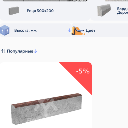
Борд
Рица 300х200
Доро
Высота, мм.
Цвет
Популярные
-5%