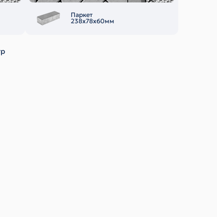
Паркет
238х78х60мм
тр