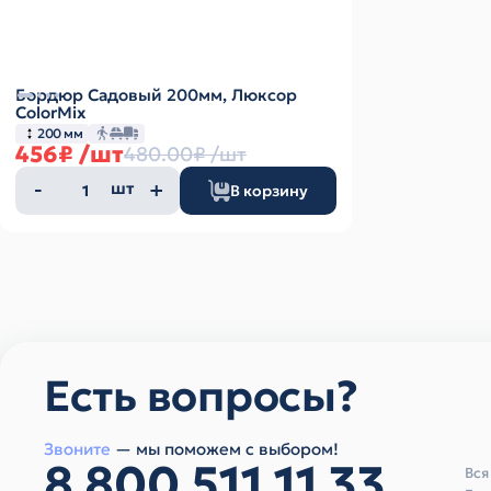
Бордюр Садовый 200мм, Люксор
ColorMix
200 мм
456₽
/шт
480.00₽
/шт
Количество
шт
В корзину
товара
Есть вопросы?
Звоните
— мы поможем с выбором!
8 800 511 11 33
Вся