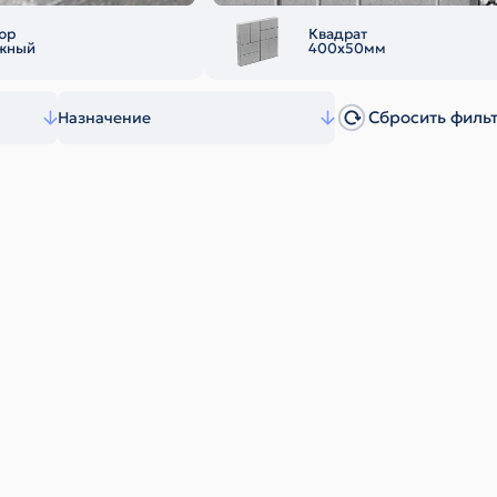
юр
Квадрат
жный
400х50мм
Сбросить филь
Назначение