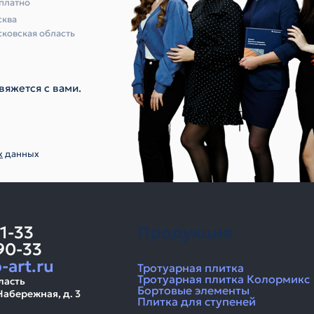
платно
ква
ковская область
вяжется с вами.
х
данных
11-33
Продукция
90-33
-art.ru
Тротуарная плитка
Тротуарная плитка Колормикс
ласть
Бортовые элементы
Набережная, д. 3
Плитка для ступеней