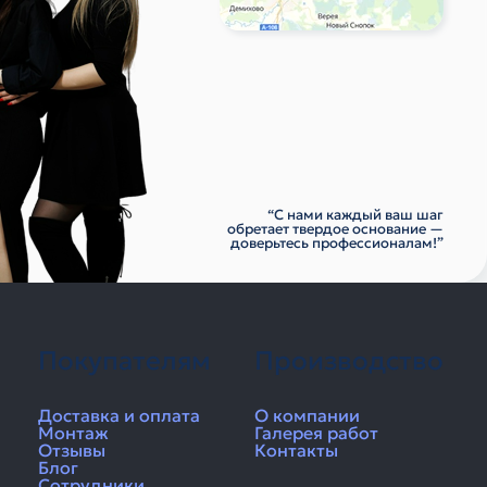
“С нами каждый ваш шаг
обретает твердое основание —
доверьтесь профессионалам!”
Покупателям
Производство
Доставка и оплата
О компании
Монтаж
Галерея работ
Отзывы
Контакты
Блог
Сотрудники