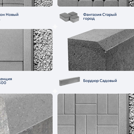
еон Новый
Фантазия Старый
д
город
денция
Бордюр Садовый
300