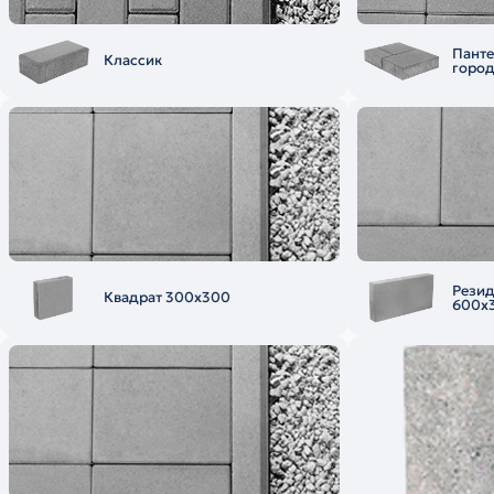
Пант
Классик
горо
Рези
Квадрат 300х300
600х