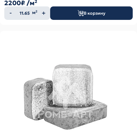
2200₽
/м²
Количество
м²
В корзину
товара