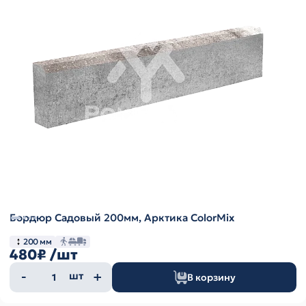
Бордюр Садовый 200мм, Арктика ColorMix
200 мм
480₽
/шт
Количество
шт
В корзину
товара