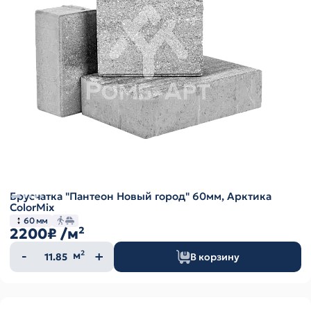
Брусчатка "Пантеон Новый город" 60мм, Арктика
ColorMix
60 мм
2200₽
/м²
Количество
м²
В корзину
товара