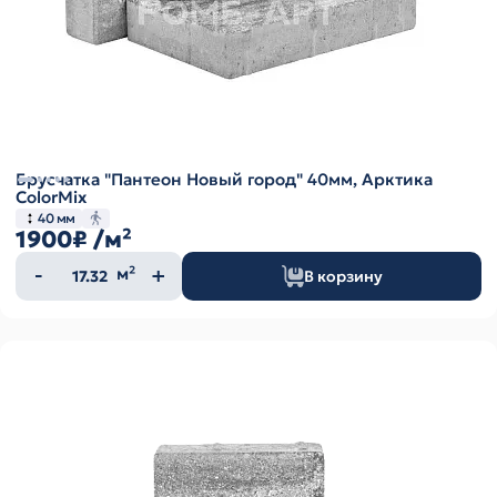
Брусчатка "Пантеон Новый город" 40мм, Арктика
ColorMix
40 мм
1900₽
/м²
Количество
м²
В корзину
товара