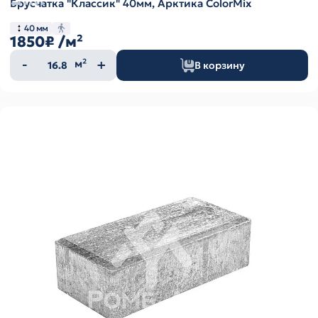
Брусчатка "Классик" 40мм, Арктика ColorMix
40 мм
1850₽
/м²
Количество
м²
В корзину
товара