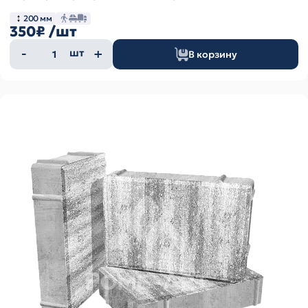
200 мм
350₽
/шт
Количество
шт
В корзину
товара