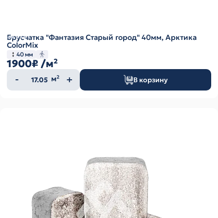
Брусчатка "Фантазия Старый город" 40мм, Арктика
ColorMix
40 мм
1900₽
/м²
Количество
м²
В корзину
товара