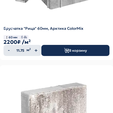
Брусчатка "Рица" 60мм, Арктика ColorMix
60 мм
2200₽
/м²
Количество
м²
В корзину
товара