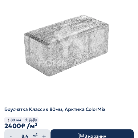
Брусчатка Классик 80мм, Арктика ColorMix
80 мм
2400₽
/м²
Количество
м²
В корзину