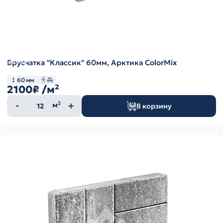
Брусчатка "Классик" 60мм, Арктика ColorMix
60 мм
2100₽
/м²
Количество
м²
В корзину
товара