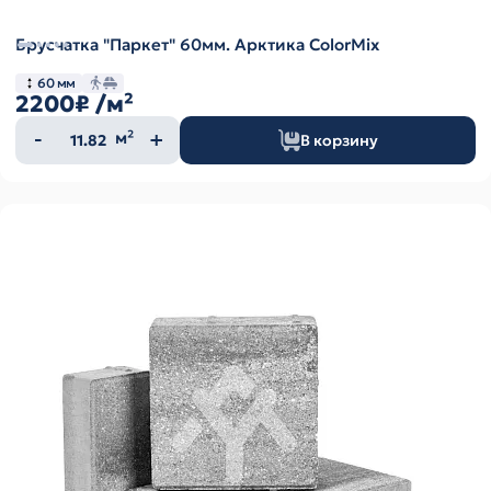
Брусчатка "Паркет" 60мм. Арктика ColorMix
60 мм
2200₽
/м²
Количество
м²
В корзину
товара